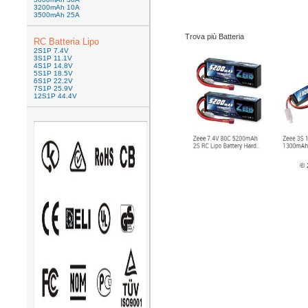
3200mAh 10A
3500mAh 25A
Trova più Batteria
RC Batteria Lipo
2S1P 7.4V
3S1P 11.1V
4S1P 14.8V
5S1P 18.5V
6S1P 22.2V
7S1P 25.9V
12S1P 44.4V
© 