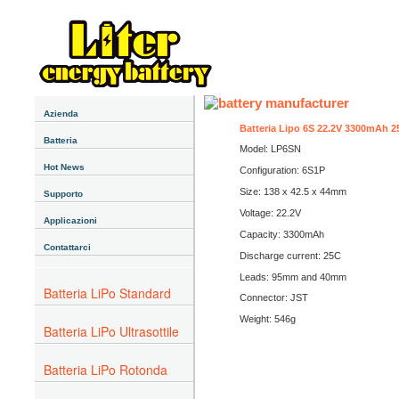
Azienda
Batteria Lipo 6S 22.2V 3300mAh 
Batteria
Model: LP6SN
Hot News
Configuration: 6S1P
Size: 138 x 42.5 x 44mm
Supporto
Voltage: 22.2V
Applicazioni
Capacity: 3300mAh
Contattarci
Discharge current: 25C
Leads: 95mm and 40mm
Batteria LiPo Standard
Connector: JST
Weight: 546g
Batteria LiPo Ultrasottile
Batteria LiPo Rotonda