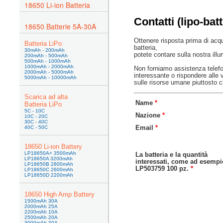
18650 Li-ion Batteria
Contatti (lipo-batt
18650 Batterie 5A-30A
Ottenere risposta prima di acqu
Batteria LiPo
batteria,
30mAh - 200mAh
potete contare sulla nostra ill
200mAh - 500mAh
500mAh - 1000mAh
1000mAh - 2000mAh
Non forniamo assistenza telefon
2000mAh - 5000mAh
interessante o rispondere all
5000mAh - 10000mAh
sulle risorse umane piuttosto c
Scarica ad alta
Name
*
Batteria LiPo
5C - 10C
Nazione
*
10C - 20C
30C - 40C
Email
*
40C - 50C
18650 Li-ion Battery
LP18650A+ 3500mAh
La batteria e la quantità
LP18650A 3200mAh
interessati, come ad esempi
LP18650B 2800mAh
LP503759 100 pz.
*
LP18650C 2600mAh
LP18650D 2200mAh
18650 High Amp Battery
1500mAh 30A
2000mAh 25A
2200mAh 10A
2500mAh 20A
3000mAh 30A